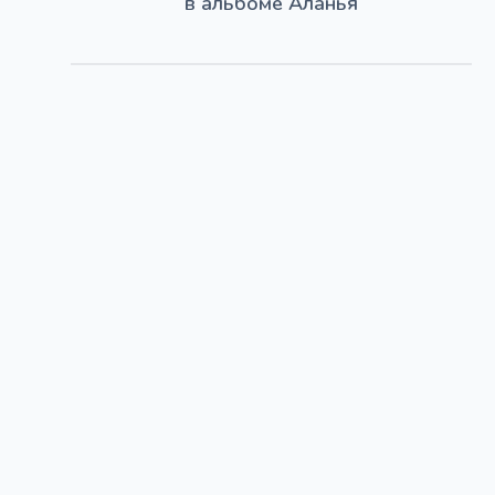
в альбоме
Аланья