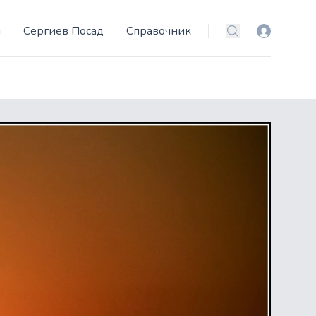
и
Сергиев Посад
Справочник
Вход
Поиск