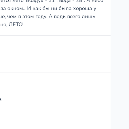
тся лето. Воздух - 31°, вода - 28°. А небо
с за окном... И как бы ни была хороша у
е, чем в этом году. А ведь всего лишь
но, ЛЕТО!
.