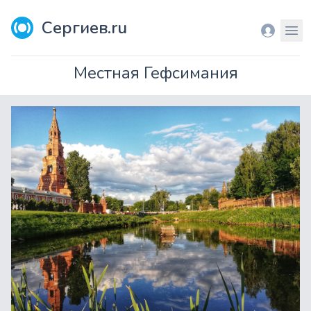
Сергиев.ru
Вход
Мен
Местная Гефсимания