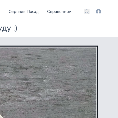
и
Сергиев Посад
Справочник
Вход
Поиск
ду :)