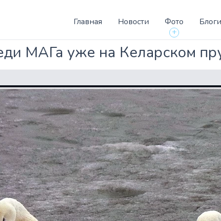
Главная
Новости
Фото
Блог
+
ди МАГа уже на Келарском пру