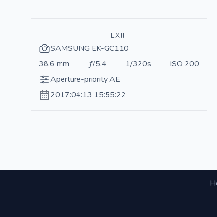
EXIF
SAMSUNG EK-GC110
38.6 mm
ƒ/5.4
1/320s
ISO 200
Aperture-priority AE
2017:04:13 15:55:22
Н