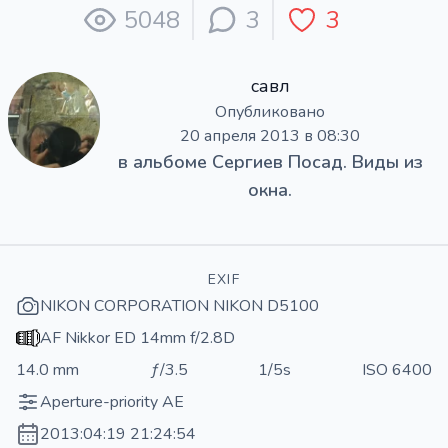
5048
3
3
савл
Опубликовано
20 апреля 2013 в 08:30
в альбоме
Сергиев Посад. Виды из
окна.
EXIF
NIKON CORPORATION NIKON D5100
AF Nikkor ED 14mm f/2.8D
14.0 mm
ƒ/3.5
1/5s
ISO 6400
Aperture-priority AE
2013:04:19 21:24:54