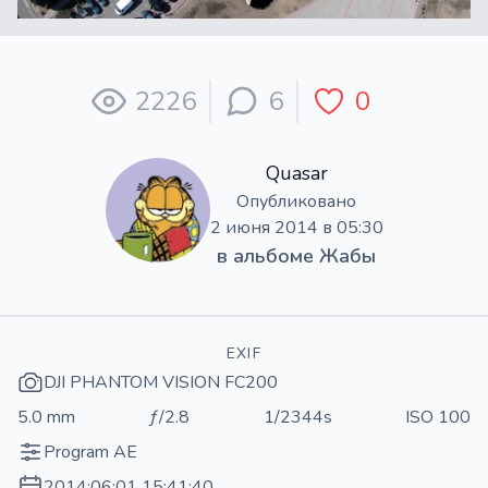
2226
6
0
Quasar
Опубликовано
2 июня 2014 в 05:30
в альбоме
Жабы
EXIF
DJI PHANTOM VISION FC200
5.0 mm
ƒ/2.8
1/2344s
ISO 100
Program AE
2014:06:01 15:41:40