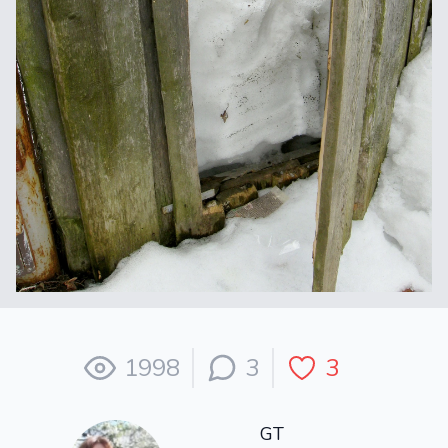
1998
3
3
GT