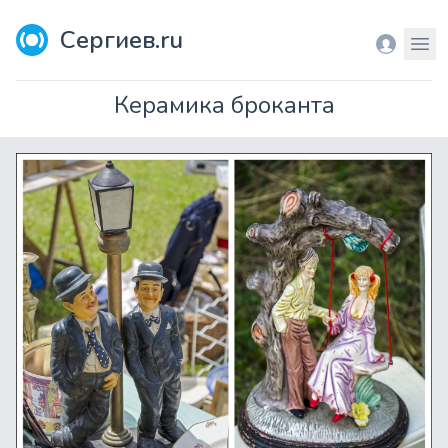
Сергиев.ru
Вход
Мен
Керамика броканта