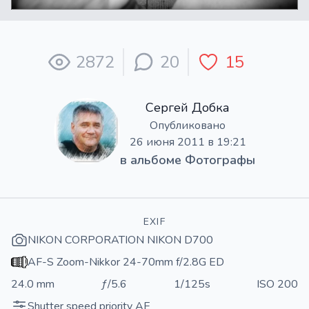
2872
20
15
Сергей Добка
Опубликовано
26 июня 2011 в 19:21
в альбоме
Фотографы
EXIF
NIKON CORPORATION NIKON D700
AF-S Zoom-Nikkor 24-70mm f/2.8G ED
24.0 mm
ƒ/5.6
1/125s
ISO 200
Shutter speed priority AE