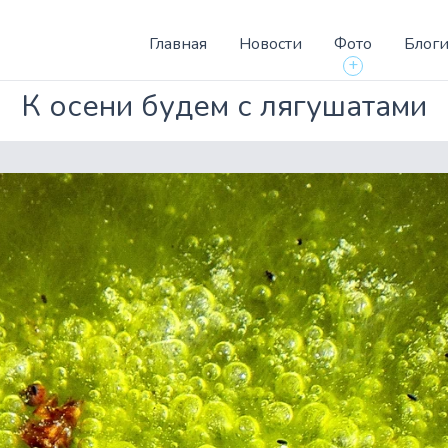
Главная
Новости
Фото
Блог
+
К осени будем с лягушатами