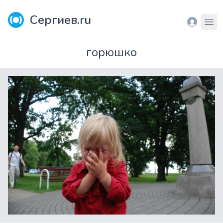
Сергиев.ru
Вход
Мен
горюшко