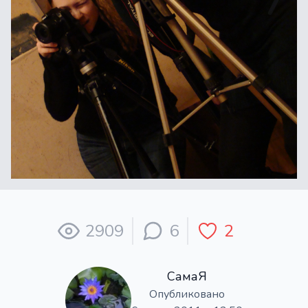
2909
6
2
СамаЯ
Опубликовано