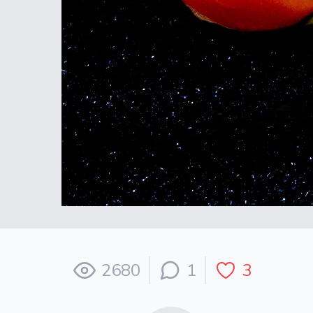
2680
1
3