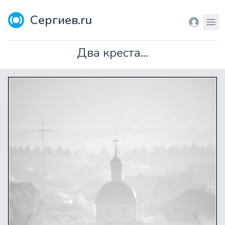
Сергиев.ru
Вход
Мен
Два креста...