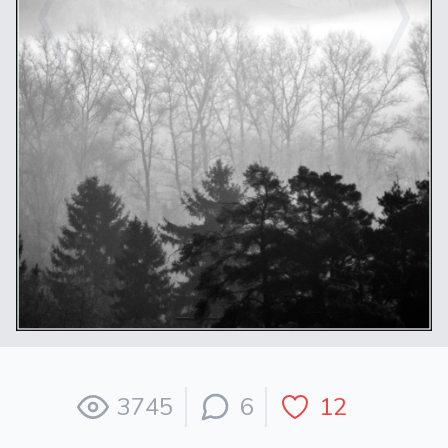
3745
6
12