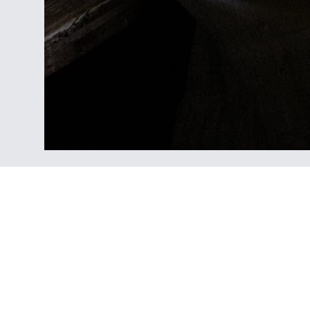
3005
2
12