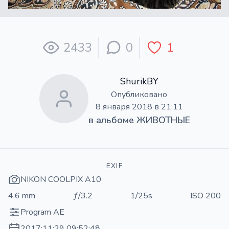
2433
0
1
ShurikBY
Опубликовано
8 января 2018 в 21:11
в альбоме
ЖИВОТНЫЕ
EXIF
NIKON COOLPIX A10
4.6 mm
ƒ/3.2
1/25s
ISO 200
Program AE
2017:11:29 09:52:48