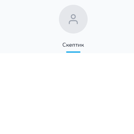
Скептик
Опубликовано
10 февраля 2012 в 20:01
в альбоме
Всего понемногу
EXIF
NIKON COOLPIX P7000
14.5 mm
ƒ/4
1/535s
ISO 400
Program AE
2012:01:08 12:18:17