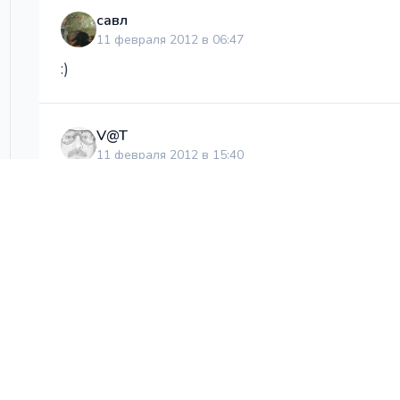
савл
11 февраля 2012 в 06:47
:)
V@T
11 февраля 2012 в 15:40
;) Помнят,руки-то!!! :bigsmile:
НАПИСАТЬ КОММЕНТАРИЙ