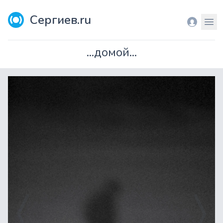
Сергиев.ru
Вход
Мен
...домой...