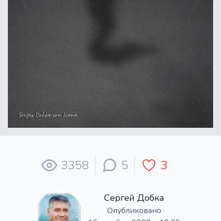
3358
5
3
Сергей Добка
Опубликовано