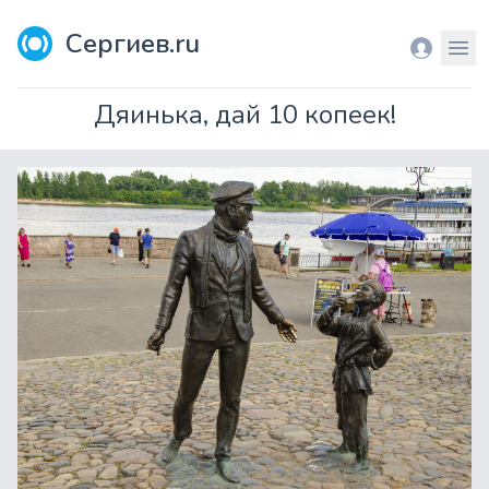
Сергиев.ru
Вход
Мен
Дяинька, дай 10 копеек!