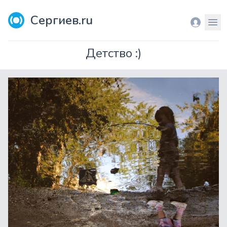
Сергиев.ru
Вход
Мен
Детство :)