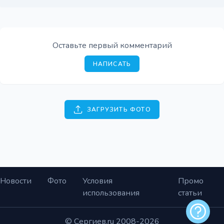
Оставьте первый комментарий
НАПИСАТЬ
ЗАГРУЗИТЬ ФОТО
Новости
Фото
Условия
Промо
использования
статьи
Обратная
© Сергиев.ru 2008-2026