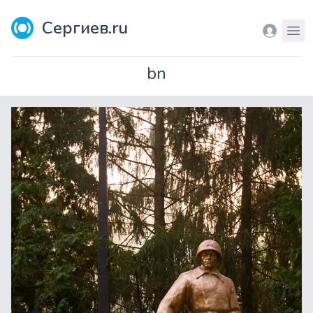
Сергиев.ru
Вход
Мен
bn