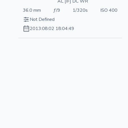
AL [IF] DC WR
36.0 mm
ƒ/9
1/320s
ISO 400
Not Defined
2013:08:02 18:04:49