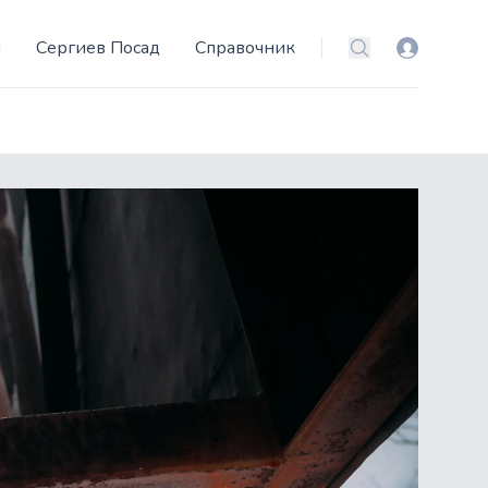
и
Сергиев Посад
Справочник
Вход
Поиск