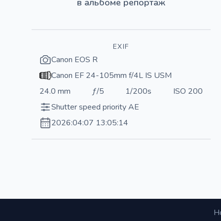
в альбоме
репортаж
EXIF
Canon EOS R
Canon EF 24-105mm f/4L IS USM
24.0 mm
ƒ/5
1/200s
ISO 200
Shutter speed priority AE
2026:04:07 13:05:14
Н