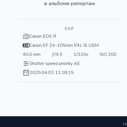
в альбоме
репортаж
EXIF
Canon EOS R
Canon EF 24-105mm f/4L IS USM
40.0 mm
ƒ/4.5
1/320s
ISO 200
Shutter speed priority AE
2025:04:03 11:18:15
Н