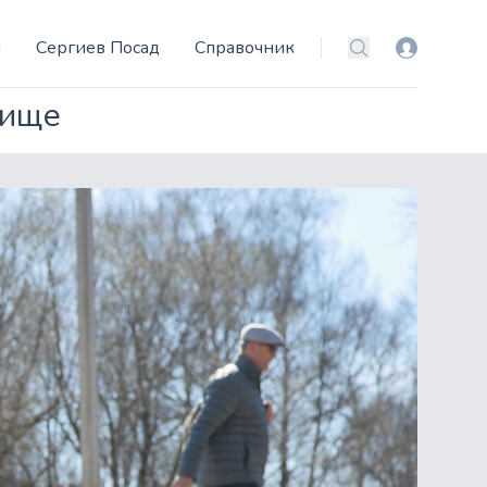
и
Сергиев Посад
Справочник
Вход
Поиск
бище