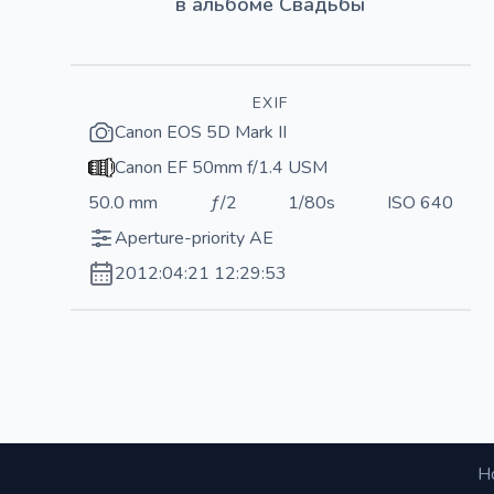
в альбоме
Свадьбы
EXIF
Canon EOS 5D Mark II
Canon EF 50mm f/1.4 USM
50.0 mm
ƒ/2
1/80s
ISO 640
Aperture-priority AE
2012:04:21 12:29:53
Н