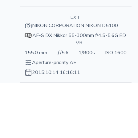
EXIF
NIKON CORPORATION NIKON D5100
AF-S DX Nikkor 55-300mm f/4.5-5.6G ED
VR
155.0 mm
ƒ/5.6
1/800s
ISO 1600
Aperture-priority AE
2015:10:14 16:16:11
Н