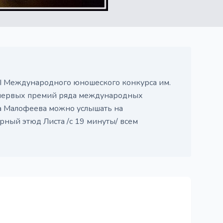
III Международного юношеского конкурса им.
а первых премий ряда международных
а Малофеева можно услышать на
ярный этюд Листа /с 19 минуты/ всем