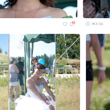
2
ЖЭ 34