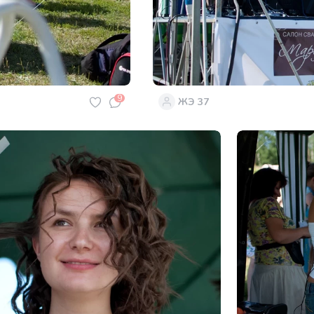
9
ЖЭ 37