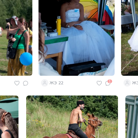
1
ЖЭ 22
ЖЭ