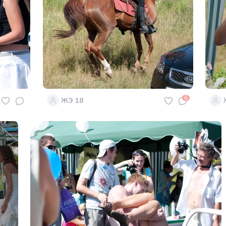
6
ЖЭ 18