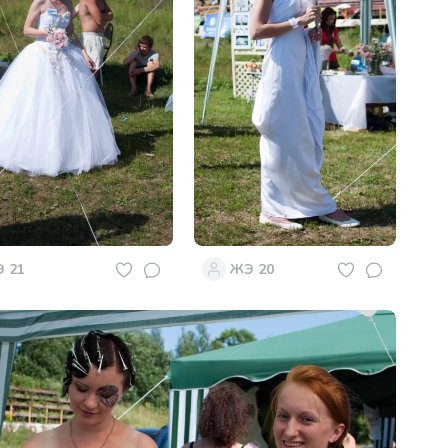
 21
ЖЭ 20