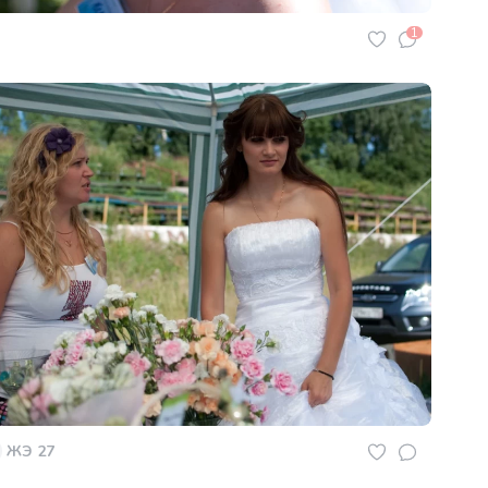
1
ЖЭ 27