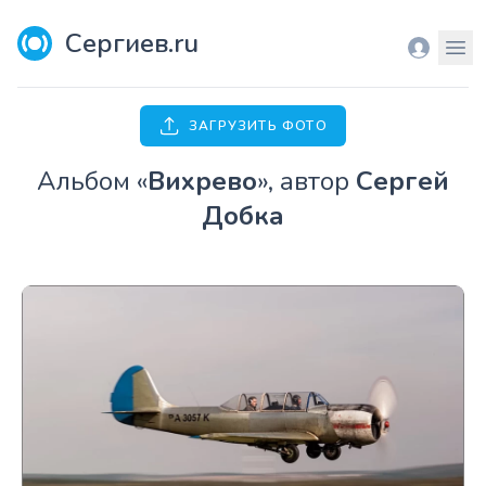
Сергиев.ru
Вход
Мен
ЗАГРУЗИТЬ ФОТО
Aльбом «
Вихрево
», автор
Сергей
Добка