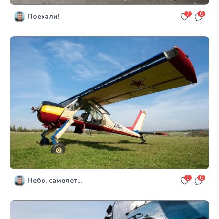
7
6
Поехали!
1
6
Небо, самолет...