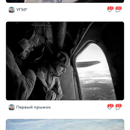
13
33
УГ50º
12
21
Первый прыжок