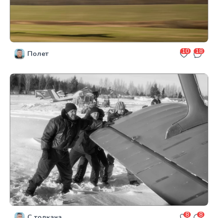
10
18
Полет
8
8
С толкача