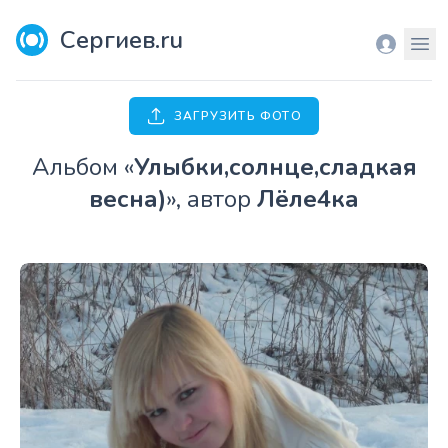
Сергиев.ru
Вход
Мен
ЗАГРУЗИТЬ ФОТО
Aльбом «
Улыбки,солнце,сладкая
весна)
», автор
Лёле4ка