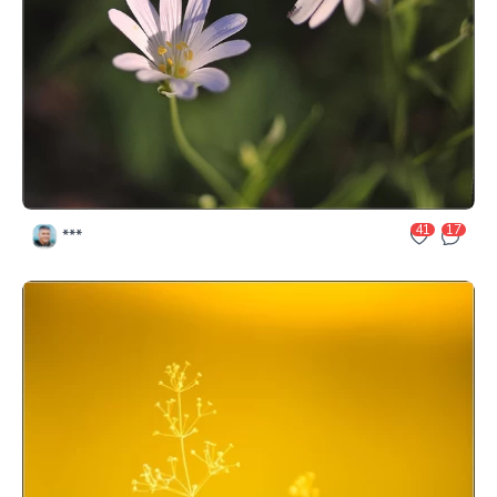
41
17
***