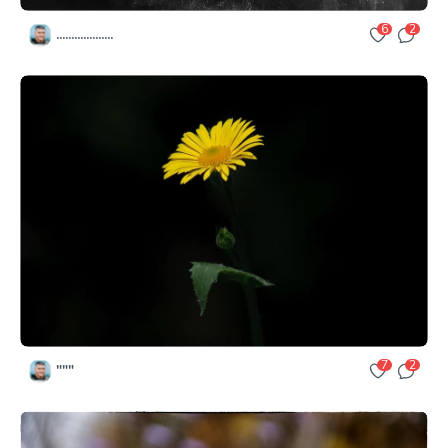
6
2
...................
7
2
"""