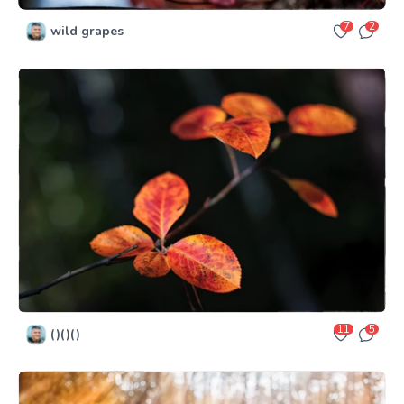
7
2
wild grapes
11
5
()()()