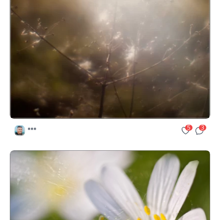
5
3
***