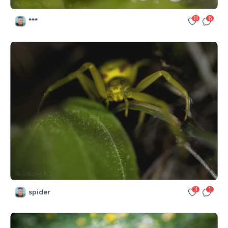
8
6
***
3
1
spider