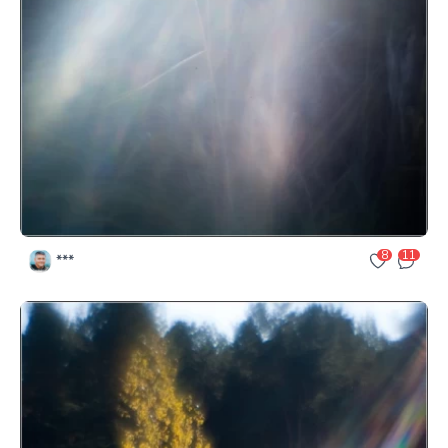
8
11
***