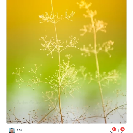
6
4
***