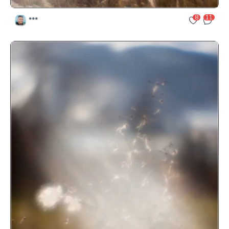
8
11
***