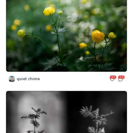
27
13
quiet chime