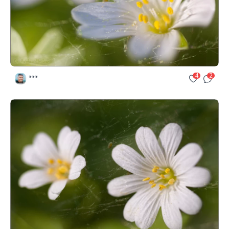
4
2
***