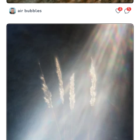
4
5
air bubbles