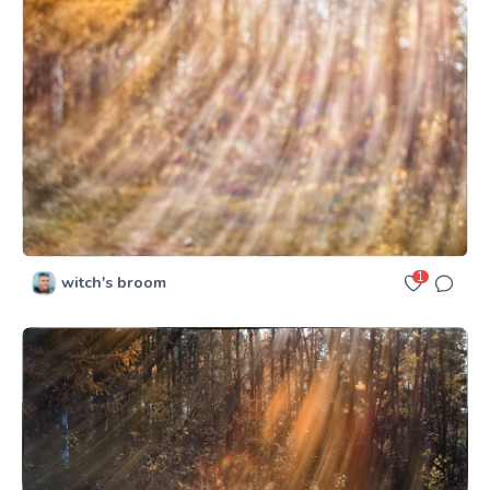
1
witch's broom