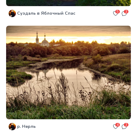
5
3
Суздаль в Яблочный Спас
4
3
р. Нерль