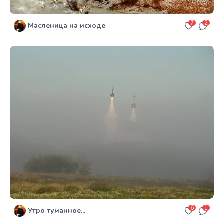
7
2
Масленица на исходе
6
1
Утро туманное...