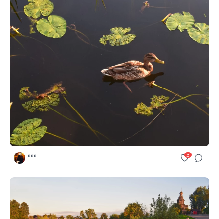
3
***