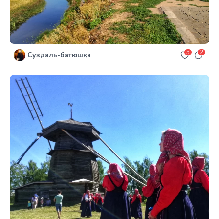
5
2
Суздаль-батюшка