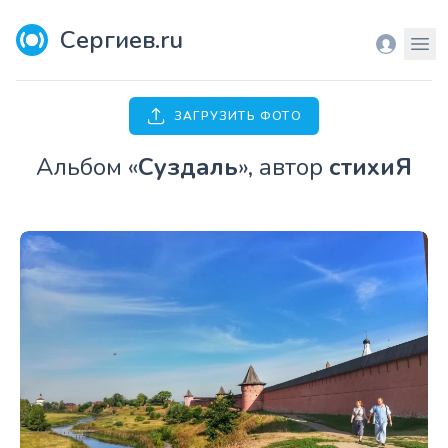
Сергиев.ru
Вход
Мен
ЗАГРУЗИТЬ ФОТО
Aльбом «
Суздаль
», автор
стихиЯ