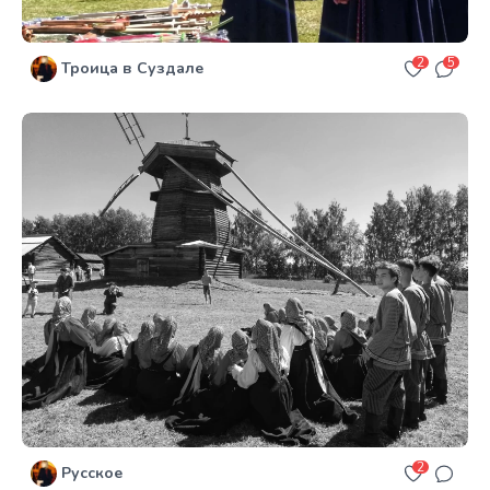
2
5
Троица в Суздале
2
Русское