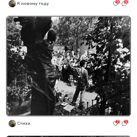
9
8
К новому году
7
1
Стихи