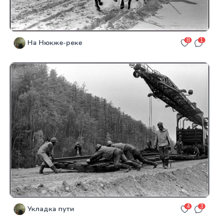
8
1
На Нюкже-реке
4
3
Укладка пути