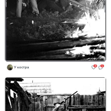
4
1
У костра