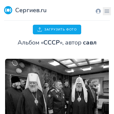
Сергиев.ru
Вход
Мен
ЗАГРУЗИТЬ ФОТО
Aльбом «
СССР
», автор
савл