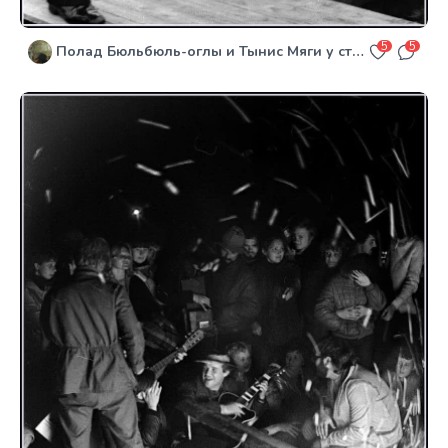
5
5
Полад Бюльбюль-оглы и Тынис Мяги у строителей БАМа