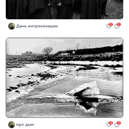
5
1
День интронизации
4
2
про дым