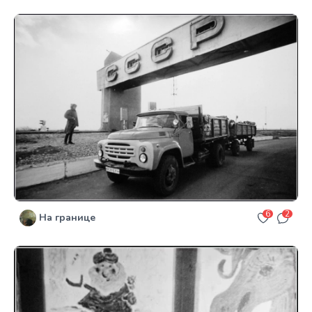
6
2
На границе