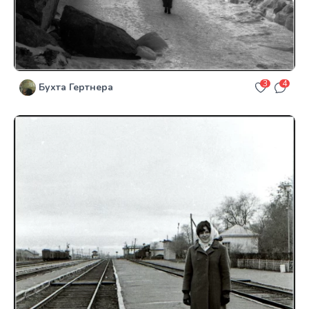
3
4
Бухта Гертнера