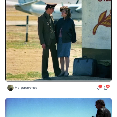
6
4
На распутье