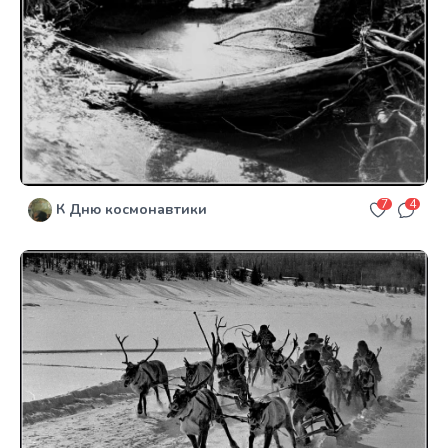
7
4
К Дню космонавтики