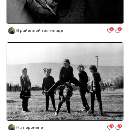
7
2
В районной гостинице
8
9
На перемене