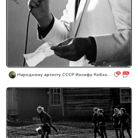
8
11
Народному артисту СССР Иосифу Кобзону - 80!