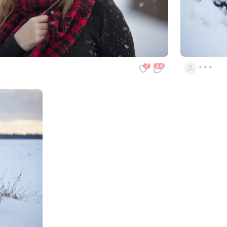
7
14
* * *