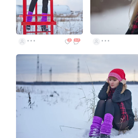
3
17
* * *
* * *