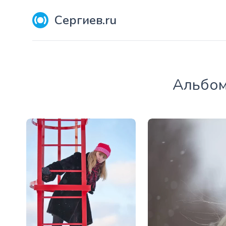
Сергиев.ru
Aльбом