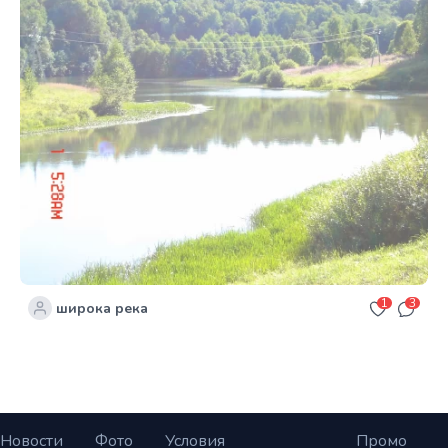
1
3
широка река
Новости
Фото
Условия
Промо