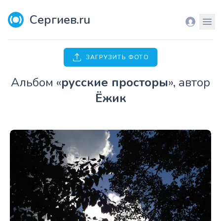
Сергиев.ru
Вход
Мен
ЗАГРУЗИТЬ ФОТО
Aльбом «
русские просторы
», автор
Ёжик