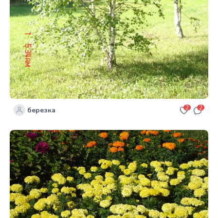
2
2
березка