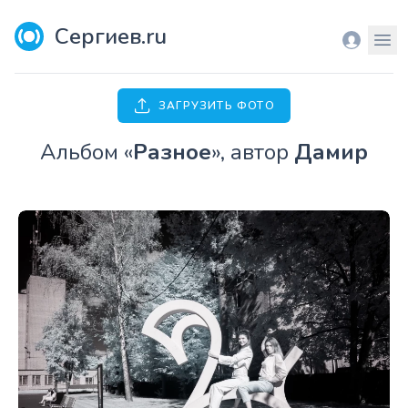
Сергиев.ru
Вход
Мен
ЗАГРУЗИТЬ ФОТО
Aльбом «
Разное
», автор
Дамир