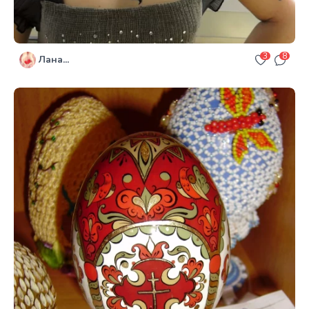
3
8
Лана...