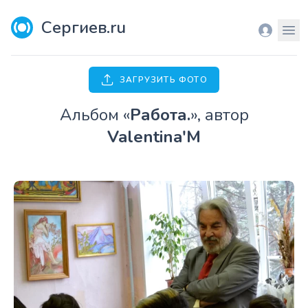
Сергиев.ru
Вход
Мен
ЗАГРУЗИТЬ ФОТО
Aльбом «
Работа.
», автор
Valentina'M