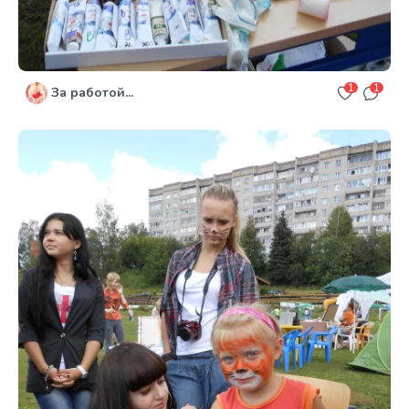
1
1
За работой...