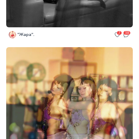
7
38
"Жара".