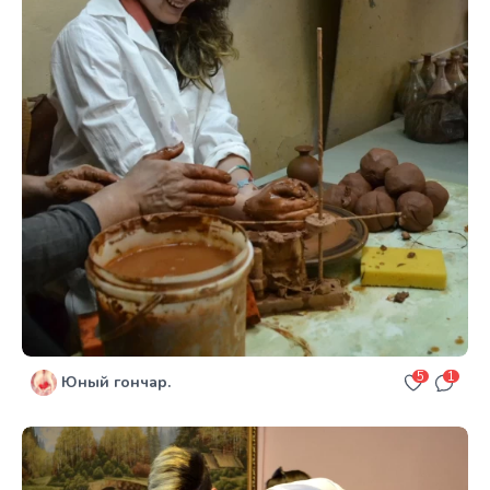
5
1
Юный гончар.