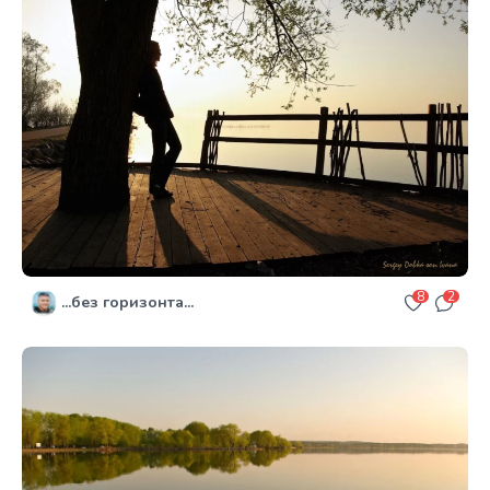
8
2
...без горизонта...