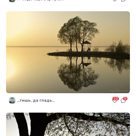
10
5
...тишь, да гладь...