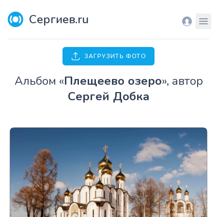
Сергиев.ru
Вход
Мен
ЗАГРУЗИТЬ ФОТО
Aльбом «
Плещеево озеро
», автор
Сергей Добка