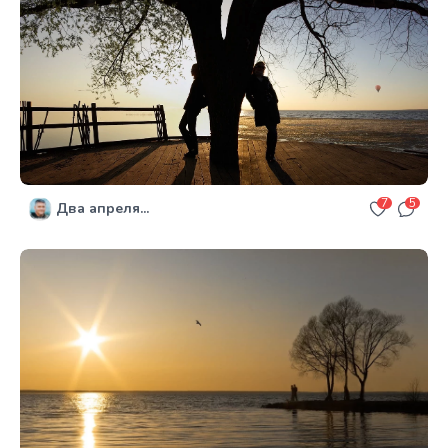
7
5
Два апреля...