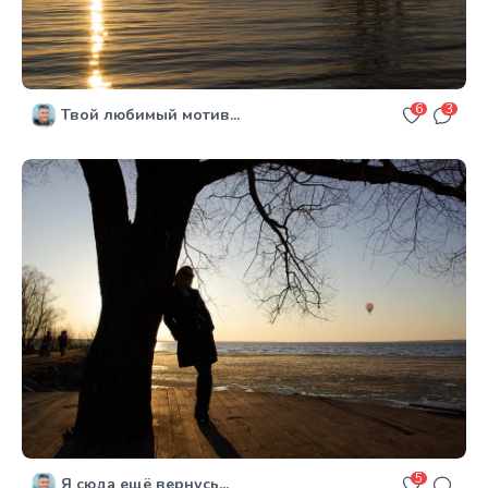
6
3
Твой любимый мотив...
5
Я сюда ещё вернусь...