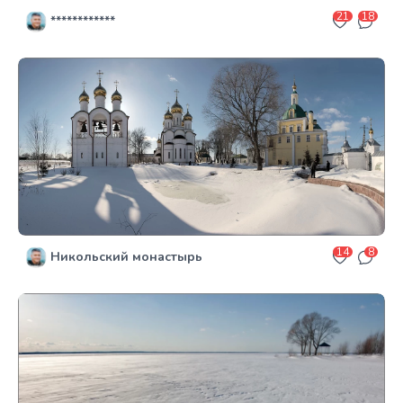
21
18
************
14
8
Никольский монастырь