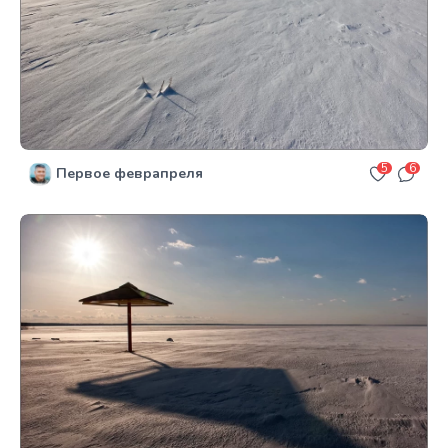
5
6
Первое феврапреля