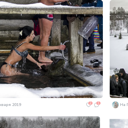
2
1
нваря 2019
На 