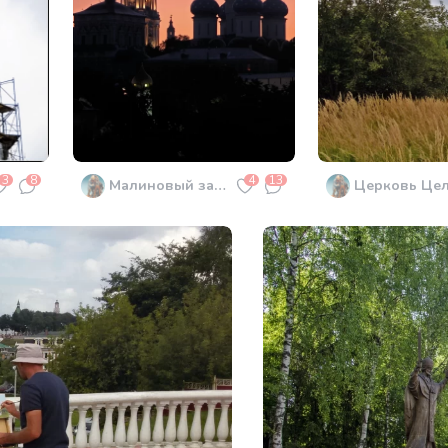
3
8
4
13
Малиновый закат
Церковь Цел