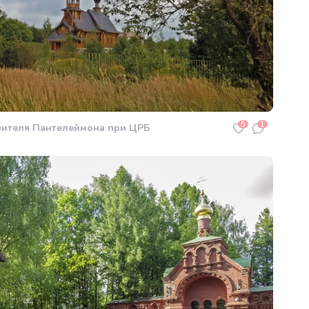
5
1
ителя Пантелеймона при ЦРБ