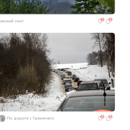
7
1
овский скит
2
5
По дороге с Гремячего