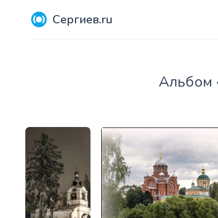
Сергиев.ru
Aльбом 