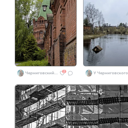
2
Черниговский скит
У Черниговского