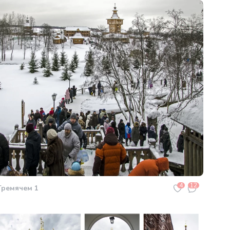
4
12
Гремячем 1