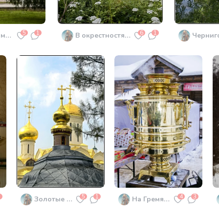
5
1
6
1
Покровский Хотьков ставропигиальный женский монастырь
В окрестностях Черниговского скита
Черниг
1
5
1
4
3
Золотые купола
На Гремячем 3