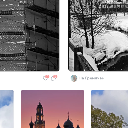
4
1
На Гремячем