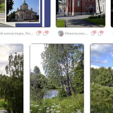
4
5
4
2
Покровский Хотьков женский монастырь. Коллаж.
Никольский собор