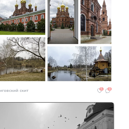
5
8
иговский скит