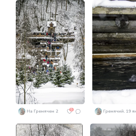
5
На Гремячем 2
Гремячий. 19 я