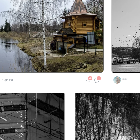
4
1
 скита
***