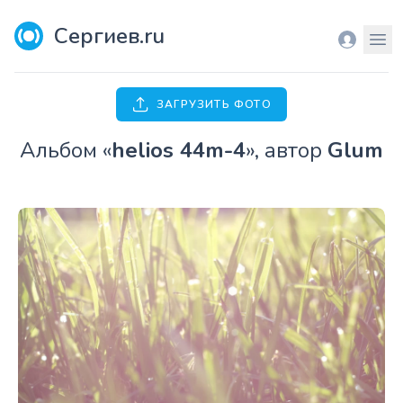
Сергиев.ru
Вход
Мен
ЗАГРУЗИТЬ ФОТО
Aльбом «
helios 44m-4
», автор
Glum