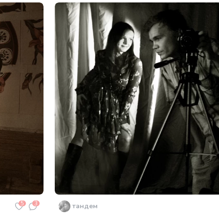
5
3
тандем