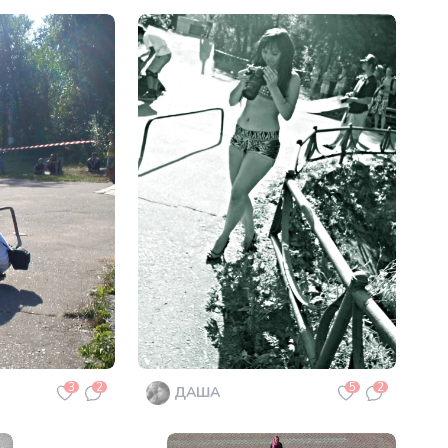
3
2
5
2
ДАША