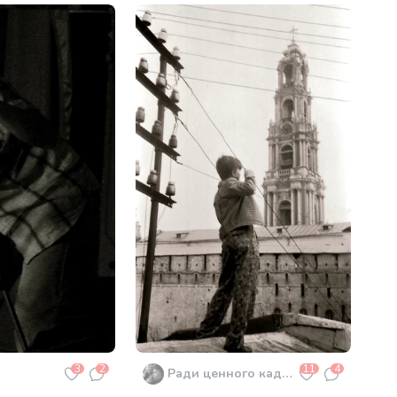
3
2
11
4
Ради ценного кадра...