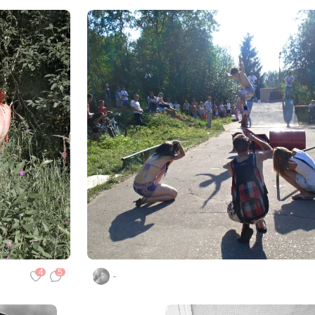
4
5
-