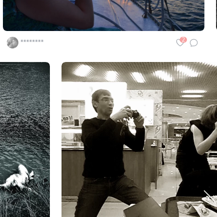
2
********