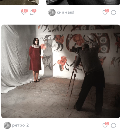
17
7
1
снимаю!
1
ретро 2