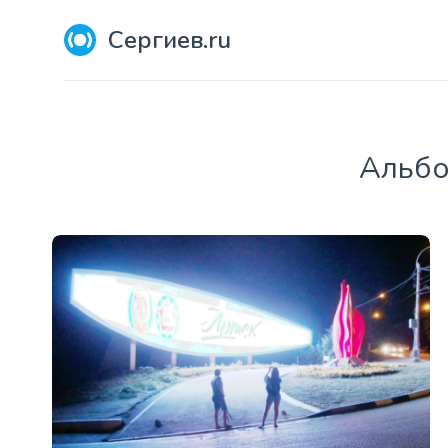
Сергиев.ru
Aльбо