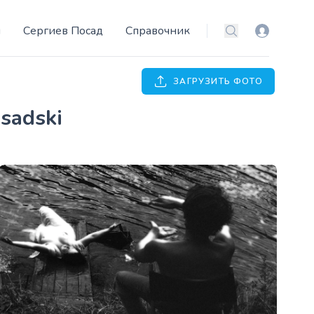
и
Сергиев Посад
Справочник
Вход
Поиск
ЗАГРУЗИТЬ ФОТО
osadski