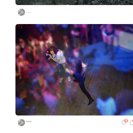
---
4
***