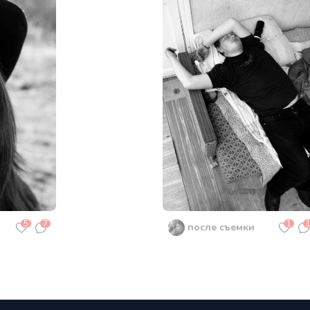
5
7
1
после съемки