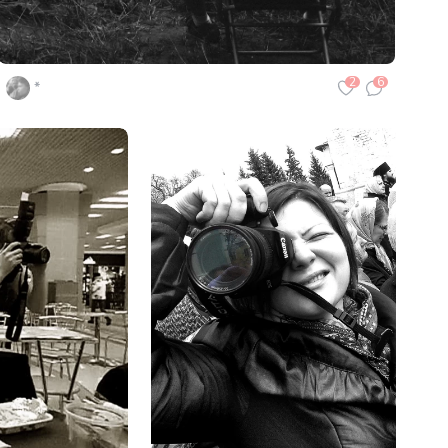
2
6
*