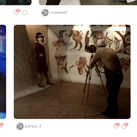
2
снимаю!
2
3
1
ретро 3