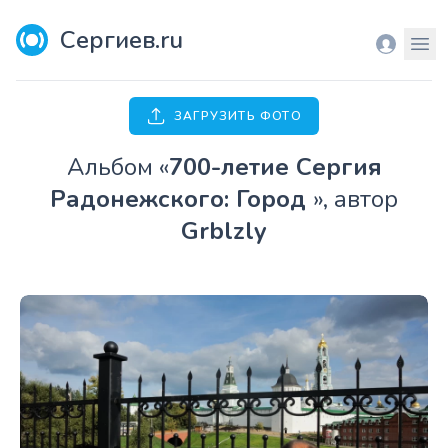
Сергиев.ru
Вход
Мен
ЗАГРУЗИТЬ ФОТО
Aльбом «
700-летие Сергия
Радонежского: Город
», автор
Grblzly