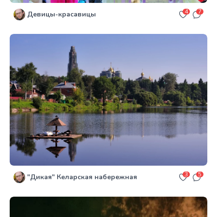
4
7
Девицы-красавицы
3
5
"Дикая" Келарская набережная