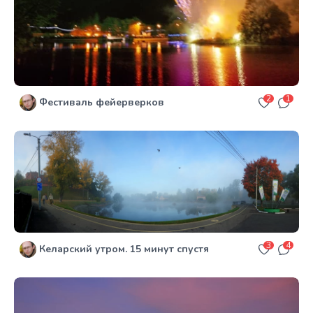
2
1
Фестиваль фейерверков
3
4
Келарский утром. 15 минут спустя