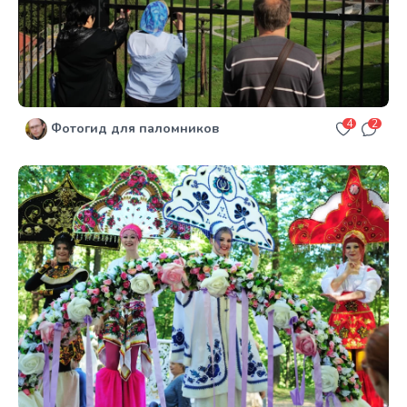
4
2
Фотогид для паломников