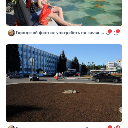
1
1
Городской фонтан: употребить по желанию и по погоде
1
4