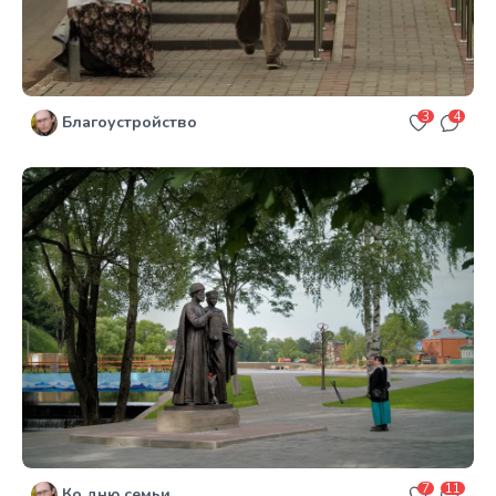
3
4
Благоустройство
7
11
Ко дню семьи