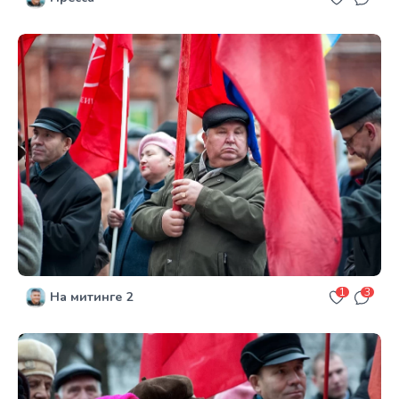
1
3
На митинге 2