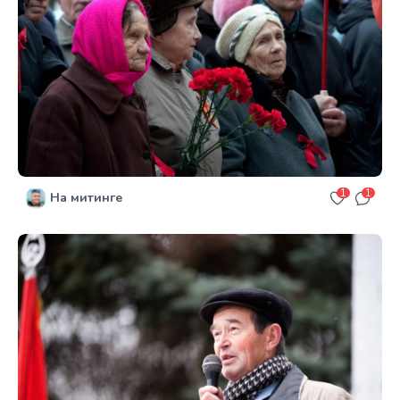
1
1
На митинге