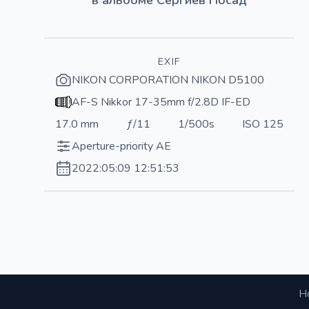
EXIF
NIKON CORPORATION NIKON D5100
AF-S Nikkor 17-35mm f/2.8D IF-ED
17.0 mm
ƒ/11
1/500s
ISO 125
Aperture-priority AE
2022:05:09 12:51:53
Н