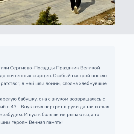
тили Сергиево-Посадцы Праздник Великой
 до почтенных старцев. Особый настрой внесло
ратство", в ней шли воины, сполна хлебнувшие
арелую бабушку, она с внуком возвращалась с
иб в 43... Внук взял портрет в руки да так и ехал
 забудем. И пусть больше не рыпаются, а то
вшим героям Вечная память!