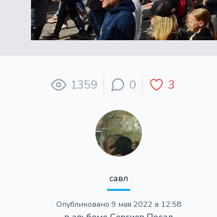
1359
0
3
савл
Опубликовано
9 мая 2022 в 12:58
в альбоме
Сергиев Посад