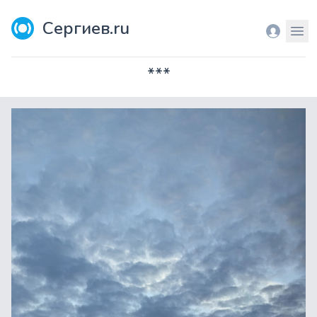
Сергиев.ru
Вход
Мен
***