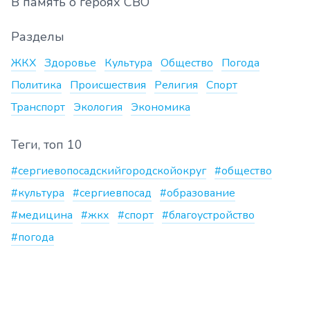
В память о героях СВО
Разделы
ЖКХ
Здоровье
Культура
Общество
Погода
Политика
Происшествия
Религия
Спорт
Транспорт
Экология
Экономика
Теги, топ 10
#сергиевопосадскийгородскойокруг
#общество
#культура
#сергиевпосад
#образование
#медицина
#жкх
#спорт
#благоустройство
#погода