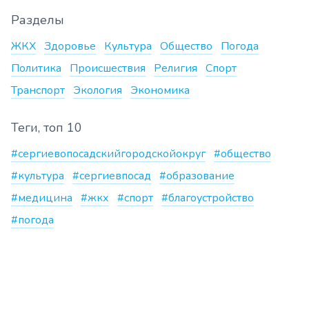
Разделы
ЖКХ
Здоровье
Культура
Общество
Погода
Политика
Происшествия
Религия
Спорт
Транспорт
Экология
Экономика
Теги, топ 10
#сергиевопосадскийгородскойокруг
#общество
#культура
#сергиевпосад
#образование
#медицина
#жкх
#спорт
#благоустройство
#погода