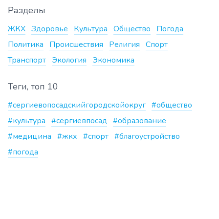
Разделы
ЖКХ
Здоровье
Культура
Общество
Погода
Политика
Происшествия
Религия
Спорт
Транспорт
Экология
Экономика
Теги, топ 10
#сергиевопосадскийгородскойокруг
#общество
#культура
#сергиевпосад
#образование
#медицина
#жкх
#спорт
#благоустройство
#погода