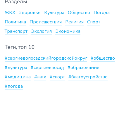
Разделы
ЖКХ
Здоровье
Культура
Общество
Погода
Политика
Происшествия
Религия
Спорт
Транспорт
Экология
Экономика
Теги, топ 10
#сергиевопосадскийгородскойокруг
#общество
#культура
#сергиевпосад
#образование
#медицина
#жкх
#спорт
#благоустройство
#погода