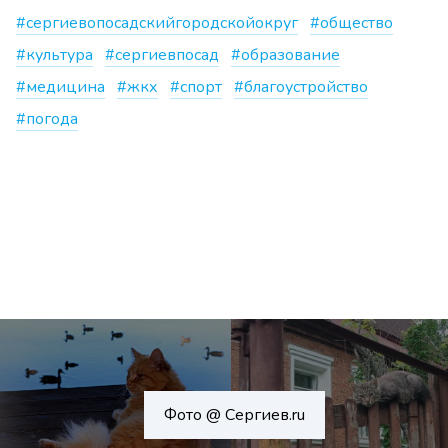
#сергиевопосадскийгородскойокруг
#общество
#культура
#сергиевпосад
#образование
#медицина
#жкх
#спорт
#благоустройство
#погода
Фото @ Сергиев.ru