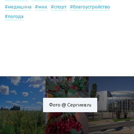
#медицина
#жкх
#спорт
#благоустройство
#погода
Фото @ Сергиев.ru